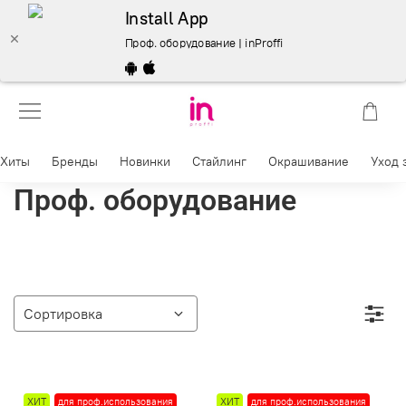
Install App
Проф. оборудование | inProffi
Хиты
Бренды
Новинки
Стайлинг
Окрашивание
Уход 
Проф. оборудование
ХИТ
для проф.использования
ХИТ
для проф.использования