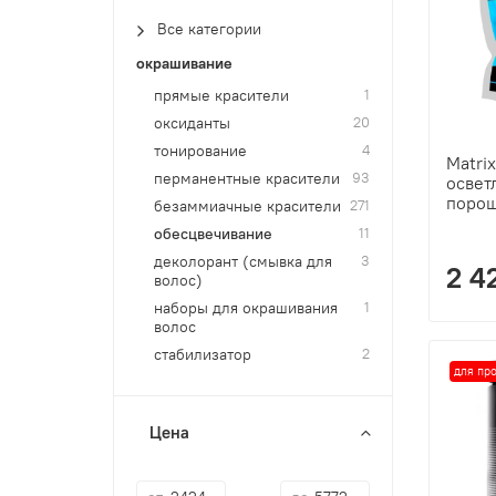
Все категории
окрашивание
прямые красители
1
оксиданты
20
тонирование
4
Matrix
перманентные красители
93
осве
порош
безаммиачные красители
271
обесцвечивание
11
деколорант (смывка для
3
2 4
волос)
наборы для окрашивания
1
волос
стабилизатор
2
для пр
Цена