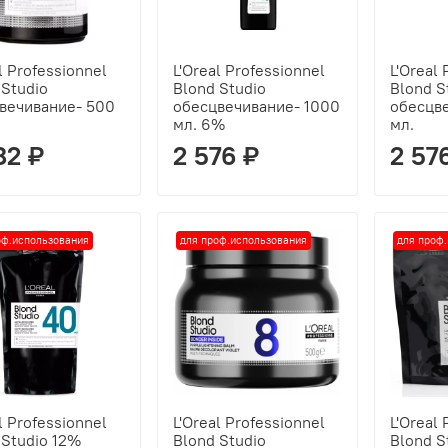
l Professionnel
L'Oreal Professionnel
L'Oreal
 Studio
Blond Studio
Blond S
вечивание- 500
обесцвечивание- 1000
обесцв
мл. 6%
мл.
82 ₽
2 576 ₽
2 57
оф.использования
для проф.использования
для проф
l Professionnel
L'Oreal Professionnel
L'Oreal
 Studio 12%
Blond Studio
Blond S