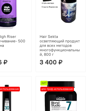
High Riser
Hair Sekta
ечивание- 500
осветляющий продукт
она
для всех методов
многофункциональны
й, 800 г
6 ₽
3 400 ₽
ХИТ
.использования
для проф.использования