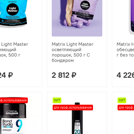
 Light Master
Matrix Light Master
Matrix 
тляющий
осветляющий
обесцв
ок, 500 г
порошок, 500 г С
г без т
бондером
24 ₽
2 812 ₽
4 22
оф.использования
ХИТ
ХИТ
для проф.использования
для проф