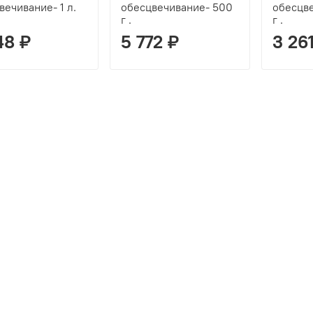
вечивание- 1 л.
обесцвечивание- 500
обесцв
г .
г .
48 ₽
5 772 ₽
3 26