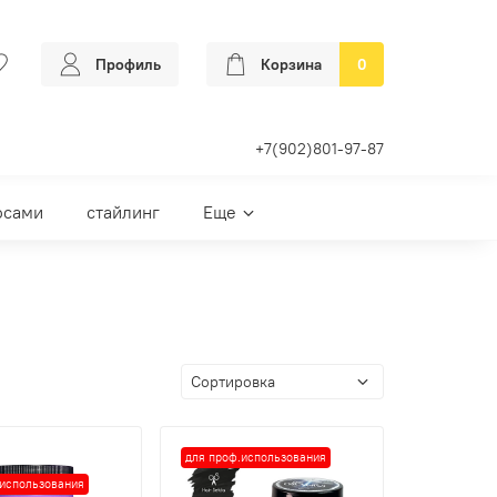
Профиль
Корзина
0
+7(902)801-97-87
осами
стайлинг
Еще
для проф.использования
.использования