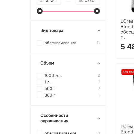
—
от
до
L'Orea
Blond
Вид товара
обесц
г .
обесцвечивание
11
5 4
Объем
для пр
1000 мл.
2
1 л.
1
500 г
7
800 г
1
Особенности
окрашивания
L'Orea
Blond
обесцвечивание
8