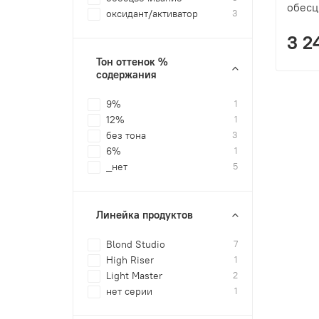
обесц
оксидант/активатор
3
3 2
Тон оттенок %
содержания
9%
1
12%
1
без тона
3
6%
1
_нет
5
Линейка продуктов
Blond Studio
7
High Riser
1
Light Master
2
нет серии
1