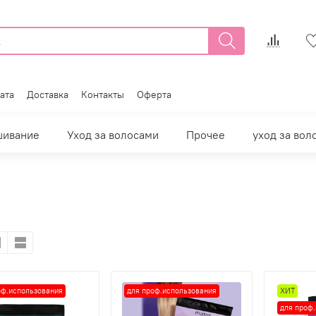
ата
Доставка
Контакты
Оферта
шивание
Уход за волосами
Прочее
уход за вол
оф.использования
для проф.использования
ХИТ
для проф