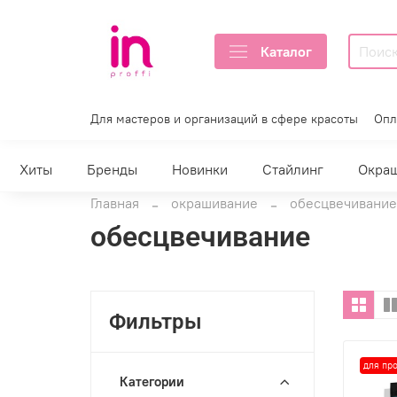
Каталог
Для мастеров и организаций в сфере красоты
Опл
Хиты
Бренды
Новинки
Стайлинг
Окра
Главная
окрашивание
обесцвечивание
обесцвечивание
Фильтры
для пр
Категории