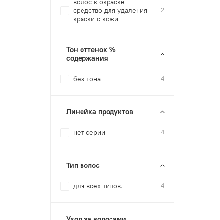
волос к окраске
средство для удаления
2
краски с кожи
Тон оттенок %
содержания
без тона
4
Линейка продуктов
нет серии
4
Тип волос
для всех типов.
4
Уход за волосами,