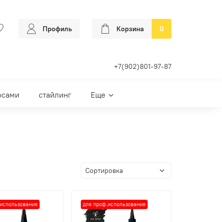
Профиль
Корзина
0
+7(902)801-97-87
осами
стайлинг
Еще
.использования
для проф.использования