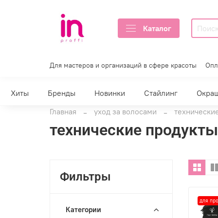
Каталог
Для мастеров и организаций в сфере красоты
Опл
Хиты
Бренды
Новинки
Стайлинг
Окра
Главная
уход за волосами
технически
технические продукты
Фильтры
для пр
Категории