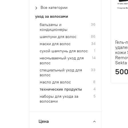
Все категории
уход за волосами
бальзамы и
36
кондиционеры
шампуни для волос
86
Гель-
маски для волос
34
удале
сухой шампунь для волос
1
кожи 
Remov
несмываемый уход для
14
Sekta
волос
500
специальный уход для
33
волос
масло для волос
8
технические продукты
4
наборы для ухода за
5
волосами
Цена