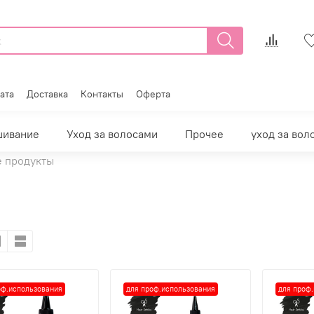
ата
Доставка
Контакты
Оферта
шивание
Уход за волосами
Прочее
уход за вол
е продукты
оф.использования
для проф.использования
для проф