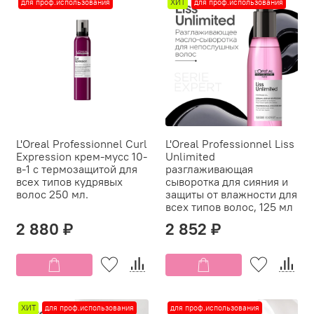
для проф.использования
ХИТ
для проф.использования
L'Oreal Professionnel Curl
L'Oreal Professionnel Liss
Expression крем-мусс 10-
Unlimited
в-1 с термозащитой для
разглаживающая
всех типов кудрявых
сыворотка для сияния и
волос 250 мл.
защиты от влажности для
всех типов волос, 125 мл
2 880 ₽
2 852 ₽
ХИТ
для проф.использования
для проф.использования