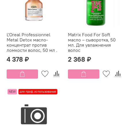
L'Oreal Professionnel
Matrix Food For Soft
Metal Detox масло-
масло – сыворотка, 50
концентрат против
мл. Для увлажнения
ломкости волос, 50 мл .
волос
4 378 ₽
2 368 ₽
NEW
для проф.использования