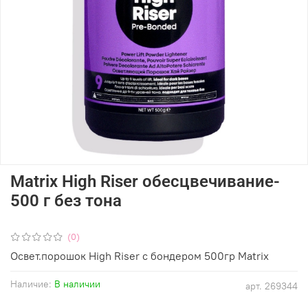
Matrix High Riser обесцвечивание-
500 г без тона
(0)
Освет.порошок High Riser с бондером 500гр Matrix
Наличие:
В наличии
арт.
269344