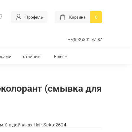
Профиль
Корзина
0
+7(902)801-97-87
осами
стайлинг
Еще
деколорант (смывка для
мл) в дойпаках Hair Sekta2624