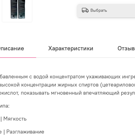
Выбрать
писание
Характеристики
Отзы
збавленным с водой концентратом ухаживающих ингре
т высокой концентрации жирных спиртов (цетеарилово
окислот, показывать мгновенный впечатляющий резуль
ипа:
 | Мягкость
е | Разглаживание