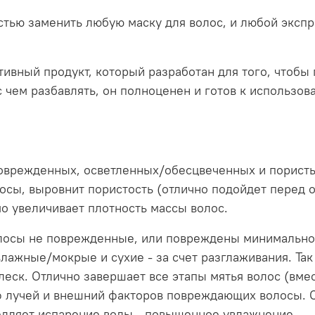
тью заменить любую маску для волос, и любой экспр
тивный продукт, который разработан для того, чтобы 
с чем разбавлять, он полноценен и готов к использо
оврежденных, осветленных/обесцвеченных и пористых
лосы, выровнит пористость (отлично подойдет перед 
 увеличивает плотность массы волос.
олосы не поврежденные, или повреждены минимально
влажные/мокрые и сухие - за счет разглаживания. Та
леск. Отлично завершает все этапы мятья волос (вме
ф лучей и внешний факторов повреждающих волосы. С
едляет испарение воды - повышенное увлажнение.