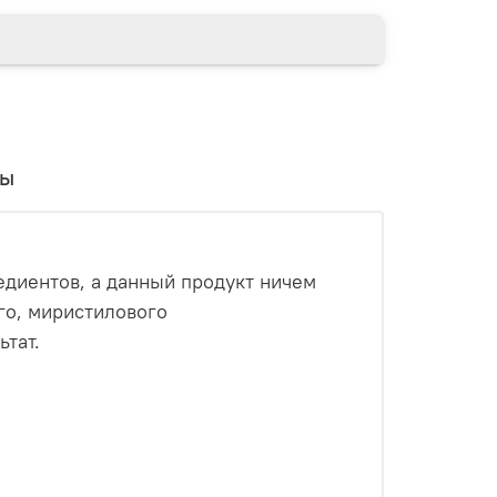
вы
диентов, а данный продукт ничем
го, миристилового
тат.