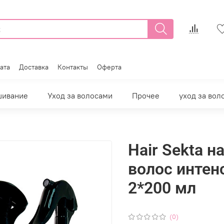
ата
Доставка
Контакты
Оферта
шивание
Уход за волосами
Прочее
уход за вол
Hair Sekta н
волос интенс
2*200 мл
(0)