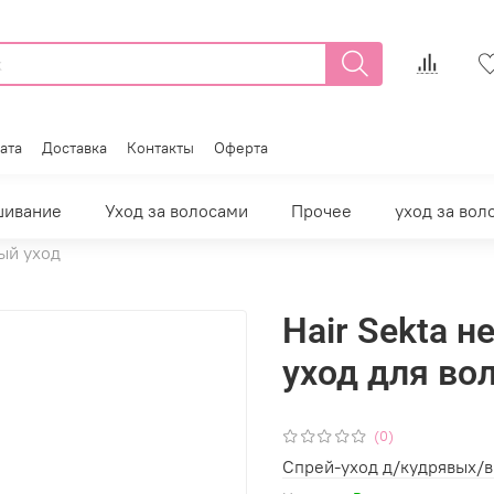
ата
Доставка
Контакты
Оферта
шивание
Уход за волосами
Прочее
уход за вол
ый уход
Hair Sekta 
уход для вол
(0)
Спрей-уход д/кудрявых/в