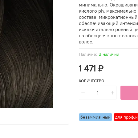
минимально. Окрашивание 
кислого ph, максимально 
составе: микрокатионный
обеспечивающий интенсив
исключительно ровный цв
на обесцвеченных волоса
волос.
Наличие:
В наличии
1 471 ₽
КОЛИЧЕСТВО
безаммиачный
для проф.