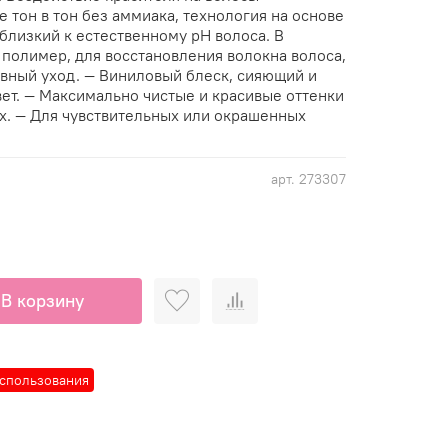
тон в тон без аммиака, технология на основе
близкий к естественному pH волоса. В
 полимер, для восстановления волокна волоса,
ный уход. — Виниловый блеск, сияющий и
ет. — Максимально чистые и красивые оттенки
х. — Для чувствительных или окрашенных
арт.
273307
В корзину
использования