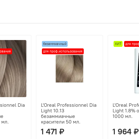
безаммиачный
ХИТ
для про
зования
для проф.использования
ssionnel Dia
L'Oreal Professionnel Dia
L'Oreal Pro
Light 10.13
Light 1.8%
ые
безаммиачные
1000 мл.
 мл.
красители 50 мл.
1 471 ₽
1 964 ₽