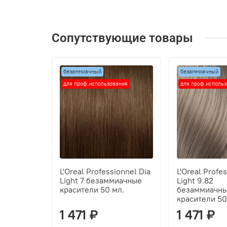
Сопутствующие товары
безаммиачный
безаммиачный
для проф.использования
для проф.исполь
L'Oreal Professionnel Dia
L'Oreal Profe
Light 7 безаммиачные
Light 9.82
красители 50 мл.
безаммиачн
красители 50
1 471 ₽
1 471 ₽