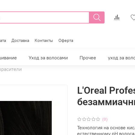
ата
Доставка
Контакты
Оферта
шивание
Уход за волосами
Прочее
уход за вол
красители
L'Oreal Profe
безаммиачны
(0)
Технология на основе кис
естественному pH волоса