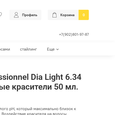
Профиль
Корзина
0
+7(902)801-97-87
осами
стайлинг
Еще
ssionnel Dia Light 6.34
е красители 50 мл.
лого pH, который максимально близок к
. Воздействие красителя на волосы