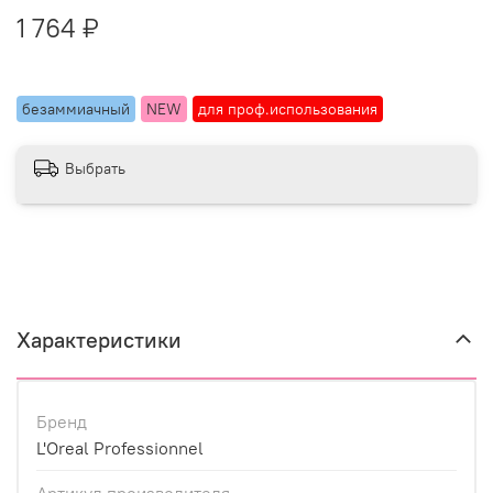
1 764 ₽
безаммиачный
NEW
для проф.использования
Выбрать
Характеристики
Бренд
L'Oreal Professionnel
Артикул производителя