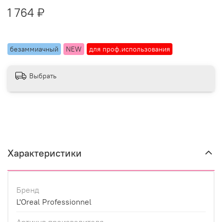
1 764 ₽
безаммиачный
NEW
для проф.использования
Выбрать
Характеристики
Бренд
L'Oreal Professionnel
Артикул производителя