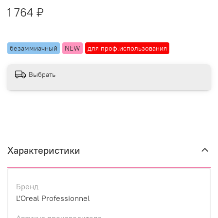
1 764 ₽
безаммиачный
NEW
для проф.использования
Выбрать
Характеристики
Бренд
L'Oreal Professionnel
Артикул производителя