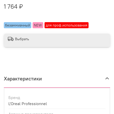
1 764 ₽
безаммиачный
NEW
для проф.использования
Выбрать
Характеристики
Бренд
L'Oreal Professionnel
Артикул производителя