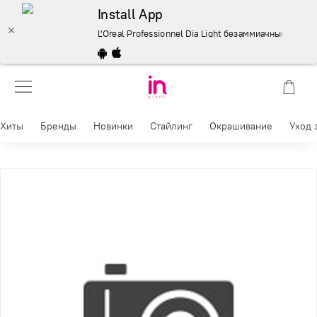
Install App
L'Oreal Professionnel Dia Light безаммиачные красител
Хиты
Бренды
Новинки
Стайлинг
Окрашивание
Уход 