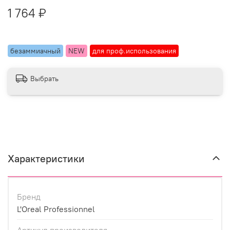
1 764 ₽
безаммиачный
NEW
для проф.использования
Выбрать
Характеристики
Бренд
L'Oreal Professionnel
Артикул производителя