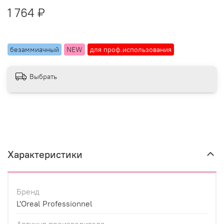
1 764 ₽
безаммиачный
NEW
для проф.использования
Выбрать
Характеристики
Бренд
L'Oreal Professionnel
Артикул производителя