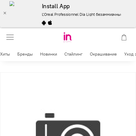
Install App
L'Oreal Professionnel Dia Light безаммиачные красител
Хиты
Бренды
Новинки
Стайлинг
Окрашивание
Уход 