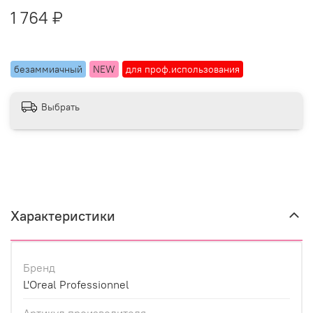
1 764 ₽
безаммиачный
NEW
для проф.использования
Выбрать
Характеристики
Бренд
L'Oreal Professionnel
Артикул производителя