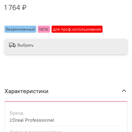
1 764 ₽
безаммиачный
NEW
для проф.использования
Выбрать
Характеристики
Бренд
L'Oreal Professionnel
Артикул производителя