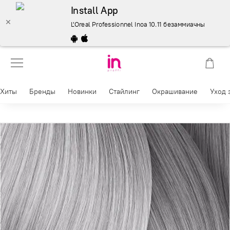
Install App
L'Oreal Professionnel Inoa 10.11 безаммиачные красител
Хиты
Бренды
Новинки
Стайлинг
Окрашивание
Уход 