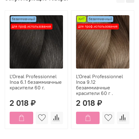
безаммиачный
ХИТ
безаммиачный
для проф.использования
для проф.использования
L'Oreal Professionnel
L'Oreal Professionnel
Inoa 6.1 безаммиачные
Inoa 9.12
красители 60 г.
безаммиачные
красители 60 г .
2 018 ₽
2 018 ₽