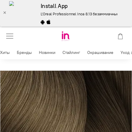
Install App
L'Oreal Professionnel Inoa 8.13 безаммиачные красител
Хиты
Бренды
Новинки
Стайлинг
Окрашивание
Уход 