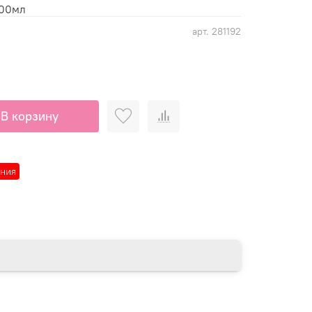
200мл
арт.
281192
В корзину
ания