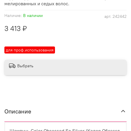
мелированных и седых волос.
Наличие:
В наличии
арт.
242442
3 413 ₽
для проф.использования
Выбрать
Описание
Шампунь Color Obsessed So Silver (Колор Обсэссд