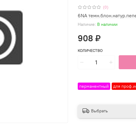
(0)
6NA темн.блон.натур.пе
Наличие:
В наличии
908 ₽
КОЛИЧЕСТВО
перманентный
для проф.и
Выбрать