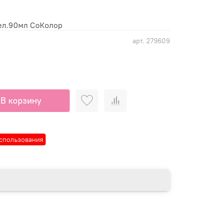
пел.90мл СоКолор
арт.
279609
В корзину
спользования