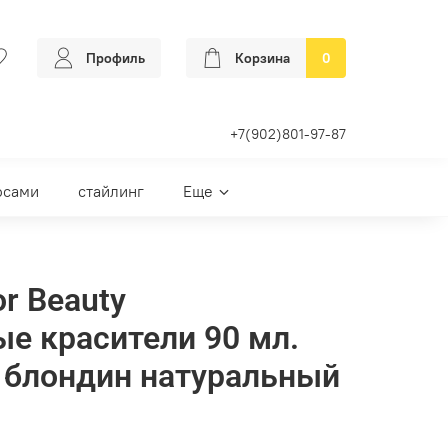
Профиль
Корзина
0
+7(902)801-97-87
осами
стайлинг
Еще
or Beauty
е красители 90 мл.
 блондин натуральный