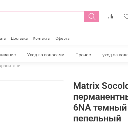
ата
Доставка
Контакты
Оферта
шивание
Уход за волосами
Прочее
уход за вол
красители
Matrix Socol
перманентны
6NA темный
пепельный