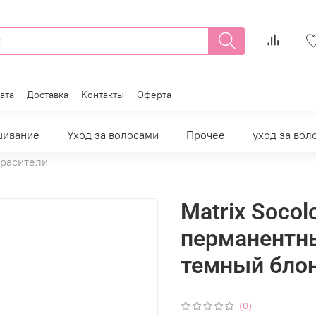
ата
Доставка
Контакты
Оферта
шивание
Уход за волосами
Прочее
уход за вол
расители
Matrix Socol
перманентны
темный бло
(0)