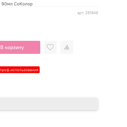
й 90мл СоКолор
арт.
281848
В корзину
 проф.использования