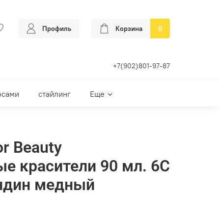
Профиль
Корзина
0
+7(902)801-97-87
осами
стайлинг
Еще
or Beauty
е красители 90 мл. 6С
ндин медный