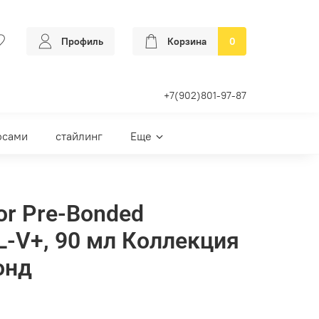
Профиль
Корзина
0
+7(902)801-97-87
осами
стайлинг
Еще
or Pre-Bonded
L-V+, 90 мл Коллекция
онд