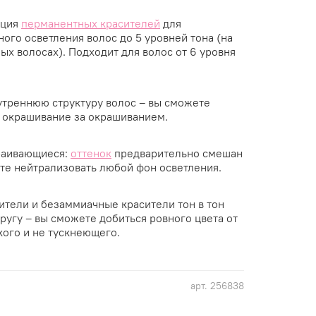
кция
перманентных красителей
для
ого осветления волос до 5 уровней тона (на
х волосах). Подходит для волос от 6 уровня
треннюю структуру волос – вы сможете
с окрашивание за окрашиванием.
аивающиеся:
оттенок
предварительно смешан
ете нейтрализовать любой фон осветления.
тели и безаммиачные красители тон в тон
ругу – вы сможете добиться ровного цвета от
кого и не тускнеющего.
арт.
256838