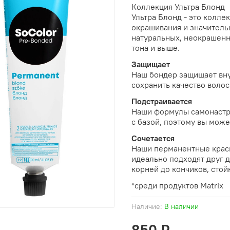
Коллекция Ультра Блонд
Ультра Блонд - это колле
окрашивания и значительн
натуральных, неокрашенны
тона и выше.
Защищает
Наш бондер защищает вну
сохранить качество воло
Подстраивается
Наши формулы самонастр
с базой, поэтому вы мож
Сочетается
Наши перманентные краси
идеально подходят друг д
корней до кончиков, стой
*среди продуктов Matrix
Наличие:
В наличии