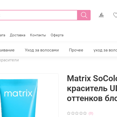
ата
Доставка
Контакты
Оферта
шивание
Уход за волосами
Прочее
уход за вол
красители
Matrix SoCol
краситель U
оттенков бл
(0)