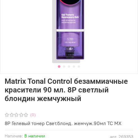
Matrix Tonal Control безаммиачные
красители 90 мл. 8P светлый
блондин жемчужный
(0)
8P Гелевый тонер Свет.блонд.
жемчуж.90мл TC MX
Наличие:
В наличии
арт.
269353