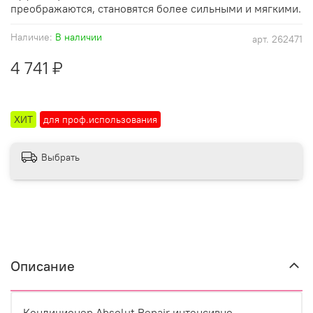
преображаются, становятся более сильными и мягкими.
Наличие:
В наличии
арт.
262471
4 741 ₽
ХИТ
для проф.использования
Выбрать
Описание
Кондиционер Absolut Repair интенсивно